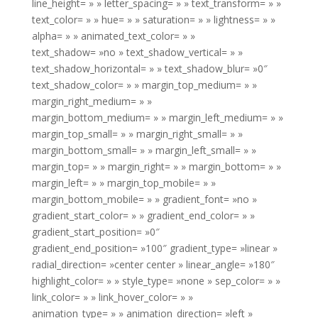
line_height= » » letter_spacing= » » text_transform= » »
text_color= » » hue= » » saturation= » » lightness= » »
alpha= » » animated_text_color= » »
text_shadow= »no » text_shadow_vertical= » »
text_shadow_horizontal= » » text_shadow_blur= »0″
text_shadow_color= » » margin_top_medium= » »
margin_right_medium= » »
margin_bottom_medium= » » margin_left_medium= » »
margin_top_small= » » margin_right_small= » »
margin_bottom_small= » » margin_left_small= » »
margin_top= » » margin_right= » » margin_bottom= » »
margin_left= » » margin_top_mobile= » »
margin_bottom_mobile= » » gradient_font= »no »
gradient_start_color= » » gradient_end_color= » »
gradient_start_position= »0″
gradient_end_position= »100″ gradient_type= »linear »
radial_direction= »center center » linear_angle= »180″
highlight_color= » » style_type= »none » sep_color= » »
link_color= » » link_hover_color= » »
animation_type= » » animation_direction= »left »