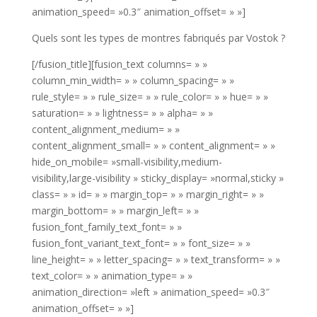
animation_speed= »0.3″ animation_offset= » »]
Quels sont les types de montres fabriqués par Vostok ?
[/fusion_title][fusion_text columns= » »
column_min_width= » » column_spacing= » »
rule_style= » » rule_size= » » rule_color= » » hue= » »
saturation= » » lightness= » » alpha= » »
content_alignment_medium= » »
content_alignment_small= » » content_alignment= » »
hide_on_mobile= »small-visibility,medium-
visibility,large-visibility » sticky_display= »normal,sticky »
class= » » id= » » margin_top= » » margin_right= » »
margin_bottom= » » margin_left= » »
fusion_font_family_text_font= » »
fusion_font_variant_text_font= » » font_size= » »
line_height= » » letter_spacing= » » text_transform= » »
text_color= » » animation_type= » »
animation_direction= »left » animation_speed= »0.3″
animation_offset= » »]