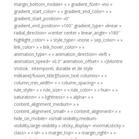
margin_bottom_mobile= » » gradient_font= »no »
gradient_start_color= » » gradient_end_color= » »
gradient_start_position= »0″
gradient_end_position= »100″ gradient_type= »linear »
radial_direction= »center center » linear_angle= »180″
highlight_color= » » style_type= »none » sep_color= » »
link_color= » » link_hover_color= » »
animation_type= » » animation_direction= »left »
animation_speed= »0.3″ animation_offset= » »]Montre
Vostok : Intemporel, durable et de style
militaire[/fusion_title][fusion_text columns= » »
column_min_width= » » column_spacing= » »
rule_style= » » rule_size= » » rule_color= » » hue= » »
saturation= » » lightness= » » alpha= » »
content_alignment_medium= » »
content_alignment_small= » » content_alignment= » »
hide_on_mobile= »small-visibility,medium-
visibility,large-visibility » sticky_display= »normal,sticky »
class= » » id= » » margin_top= » » margin_right= » »