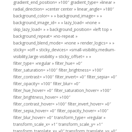
gradient_end_position= »100″ gradient_type= »linear »
radial_direction= »center center » linear_angle= »180″
background_color= » » background_image= » »
background_image_id= » » lazy_load= »none »
skip_lazy_load= » » background_position= »left top »
background_repeat= »no-repeat »
background_blend_mode= »none » render_logics= » »
sticky= »off » sticky_devices= »small-visibility,medium-
visibility,large-visibility » sticky_offset= » »
filter_type= »regular » filter_hue= »0″
filter_saturation= »100″ filter_brightness= »100″
filter_contrast= »100″ filter_invert= »0″ filter_sepia= »0″
filter_opacity= »100″ filter_blur= »0″
filter_hue_hover= »0″ filter_saturation_hover= »100″
filter_brightness_hover= »100″
filter_contrast_hover= »100″ filter_invert_hover= »0″
filter_sepia_hover= »0″ filter_opacity_hover= »100″
filter_blur_hover= »0″ transform_type= »regular »
transform_scale_x= »1″ transform_scale_y= »1″
transform_translate_x= »0″ transform_translate_y= »0″