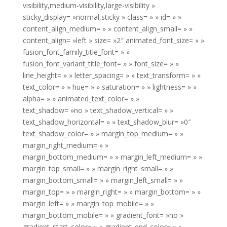
visibility,medium-visibility,large-visibility »
sticky_display= »normal,sticky » class= » » id= » »
content_align_medium= » » content_align_small= » »
content_align= »left » size= »2″ animated_font_size= » »
fusion_font_family_title_font= » »
fusion_font_variant_title_font= » » font_size= » »
line_height= » » letter_spacing= » » text_transform= » »
text_color= » » hue= » » saturation= » » lightness= » »
alpha= » » animated_text_color= » »
text_shadow= »no » text_shadow_vertical= » »
text_shadow_horizontal= » » text_shadow_blur= »0″
text_shadow_color= » » margin_top_medium= » »
margin_right_medium= » »
margin_bottom_medium= » » margin_left_medium= » »
margin_top_small= » » margin_right_small= » »
margin_bottom_small= » » margin_left_small= » »
margin_top= » » margin_right= » » margin_bottom= » »
margin_left= » » margin_top_mobile= » »
margin_bottom_mobile= » » gradient_font= »no »
gradient_start_color= » » gradient_end_color= » »