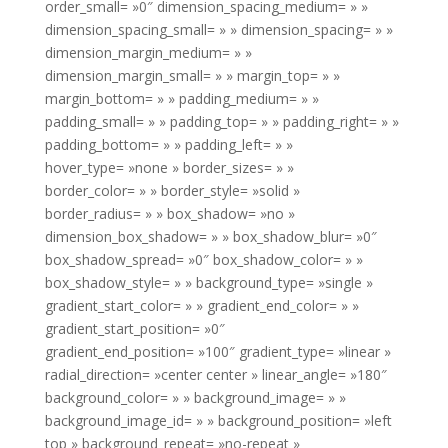
order_small= »0″ dimension_spacing_medium= » »
dimension_spacing_small= » » dimension_spacing= » »
dimension_margin_medium= » »
dimension_margin_small= » » margin_top= » »
margin_bottom= » » padding_medium= » »
padding_small= » » padding_top= » » padding_right= » »
padding_bottom= » » padding_left= » »
hover_type= »none » border_sizes= » »
border_color= » » border_style= »solid »
border_radius= » » box_shadow= »no »
dimension_box_shadow= » » box_shadow_blur= »0″
box_shadow_spread= »0″ box_shadow_color= » »
box_shadow_style= » » background_type= »single »
gradient_start_color= » » gradient_end_color= » »
gradient_start_position= »0″
gradient_end_position= »100″ gradient_type= »linear »
radial_direction= »center center » linear_angle= »180″
background_color= » » background_image= » »
background_image_id= » » background_position= »left
top » background_repeat= »no-repeat »