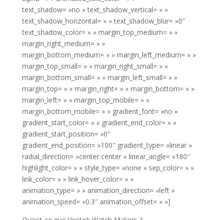
text_shadow= »no » text_shadow_vertical= » »
text_shadow_horizontal= » » text_shadow_blur= »0″
text_shadow_color= » » margin_top_medium= » »
margin_right_medium= » »
margin_bottom_medium= » » margin_left_medium= » »
margin_top_small= » » margin_right_small= » »
margin_bottom_small= » » margin_left_small= » »
margin_top= » » margin_right= » » margin_bottom= » »
margin_left= » » margin_top_mobile= » »
margin_bottom_mobile= » » gradient_font= »no »
gradient_start_color= » » gradient_end_color= » »
gradient_start_position= »0″
gradient_end_position= »100″ gradient_type= »linear »
radial_direction= »center center » linear_angle= »180″
highlight_color= » » style_type= »none » sep_color= » »
link_color= » » link_hover_color= » »
animation_type= » » animation_direction= »left »
animation_speed= »0.3″ animation_offset= » »]
Qu’est-ce que Vostok Watch Makers ?