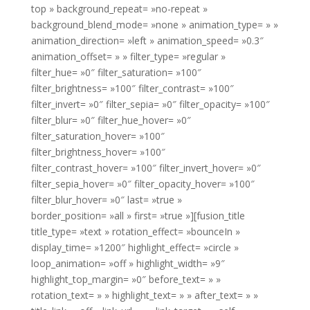
top » background_repeat= »no-repeat »
background_blend_mode= »none » animation_type= » »
animation_direction= »left » animation_speed= »0.3″
animation_offset= » » filter_type= »regular »
filter_hue= »0″ filter_saturation= »100″
filter_brightness= »100″ filter_contrast= »100″
filter_invert= »0″ filter_sepia= »0″ filter_opacity= »100″
filter_blur= »0″ filter_hue_hover= »0″
filter_saturation_hover= »100″
filter_brightness_hover= »100″
filter_contrast_hover= »100″ filter_invert_hover= »0″
filter_sepia_hover= »0″ filter_opacity_hover= »100″
filter_blur_hover= »0″ last= »true »
border_position= »all » first= »true »][fusion_title
title_type= »text » rotation_effect= »bounceIn »
display_time= »1200″ highlight_effect= »circle »
loop_animation= »off » highlight_width= »9″
highlight_top_margin= »0″ before_text= » »
rotation_text= » » highlight_text= » » after_text= » »