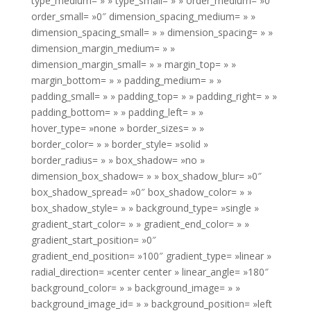
type_medium= » » type_small= » » order_medium= »0″
order_small= »0″ dimension_spacing_medium= » »
dimension_spacing_small= » » dimension_spacing= » »
dimension_margin_medium= » »
dimension_margin_small= » » margin_top= » »
margin_bottom= » » padding_medium= » »
padding_small= » » padding_top= » » padding_right= » »
padding_bottom= » » padding_left= » »
hover_type= »none » border_sizes= » »
border_color= » » border_style= »solid »
border_radius= » » box_shadow= »no »
dimension_box_shadow= » » box_shadow_blur= »0″
box_shadow_spread= »0″ box_shadow_color= » »
box_shadow_style= » » background_type= »single »
gradient_start_color= » » gradient_end_color= » »
gradient_start_position= »0″
gradient_end_position= »100″ gradient_type= »linear »
radial_direction= »center center » linear_angle= »180″
background_color= » » background_image= » »
background_image_id= » » background_position= »left