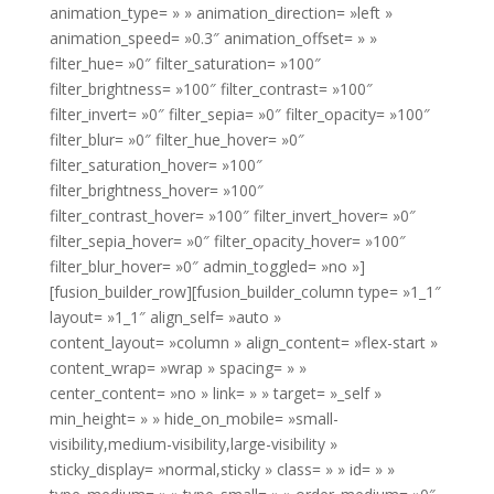
animation_type= » » animation_direction= »left »
animation_speed= »0.3″ animation_offset= » »
filter_hue= »0″ filter_saturation= »100″
filter_brightness= »100″ filter_contrast= »100″
filter_invert= »0″ filter_sepia= »0″ filter_opacity= »100″
filter_blur= »0″ filter_hue_hover= »0″
filter_saturation_hover= »100″
filter_brightness_hover= »100″
filter_contrast_hover= »100″ filter_invert_hover= »0″
filter_sepia_hover= »0″ filter_opacity_hover= »100″
filter_blur_hover= »0″ admin_toggled= »no »]
[fusion_builder_row][fusion_builder_column type= »1_1″
layout= »1_1″ align_self= »auto »
content_layout= »column » align_content= »flex-start »
content_wrap= »wrap » spacing= » »
center_content= »no » link= » » target= »_self »
min_height= » » hide_on_mobile= »small-
visibility,medium-visibility,large-visibility »
sticky_display= »normal,sticky » class= » » id= » »