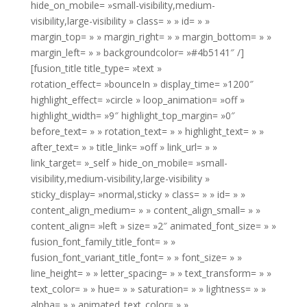
hide_on_mobile= »small-visibility,medium-
visibility,large-visibility » class= » » id= » »
margin_top= » » margin_right= » » margin_bottom= » »
margin_left= » » backgroundcolor= »#4b5141″ /]
[fusion_title title_type= »text »
rotation_effect= »bounceIn » display_time= »1200″
highlight_effect= »circle » loop_animation= »off »
highlight_width= »9″ highlight_top_margin= »0″
before_text= » » rotation_text= » » highlight_text= » »
after_text= » » title_link= »off » link_url= » »
link_target= »_self » hide_on_mobile= »small-
visibility,medium-visibility,large-visibility »
sticky_display= »normal,sticky » class= » » id= » »
content_align_medium= » » content_align_small= » »
content_align= »left » size= »2″ animated_font_size= » »
fusion_font_family_title_font= » »
fusion_font_variant_title_font= » » font_size= » »
line_height= » » letter_spacing= » » text_transform= » »
text_color= » » hue= » » saturation= » » lightness= » »
alpha= » » animated_text_color= » »