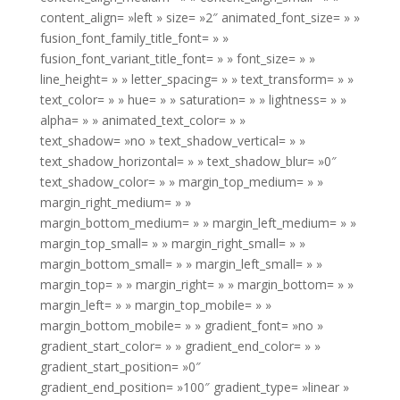
content_align= »left » size= »2″ animated_font_size= » »
fusion_font_family_title_font= » »
fusion_font_variant_title_font= » » font_size= » »
line_height= » » letter_spacing= » » text_transform= » »
text_color= » » hue= » » saturation= » » lightness= » »
alpha= » » animated_text_color= » »
text_shadow= »no » text_shadow_vertical= » »
text_shadow_horizontal= » » text_shadow_blur= »0″
text_shadow_color= » » margin_top_medium= » »
margin_right_medium= » »
margin_bottom_medium= » » margin_left_medium= » »
margin_top_small= » » margin_right_small= » »
margin_bottom_small= » » margin_left_small= » »
margin_top= » » margin_right= » » margin_bottom= » »
margin_left= » » margin_top_mobile= » »
margin_bottom_mobile= » » gradient_font= »no »
gradient_start_color= » » gradient_end_color= » »
gradient_start_position= »0″
gradient_end_position= »100″ gradient_type= »linear »