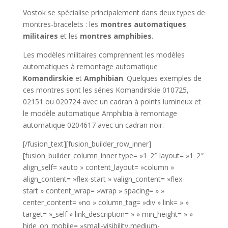
Vostok se spécialise principalement dans deux types de
montres-bracelets : les
montres automatiques
militaires
et les
montres amphibies
.
Les modèles militaires comprennent les modèles
automatiques à remontage automatique
Komandirskie
et
Amphibian
. Quelques exemples de
ces montres sont les séries Komandirskie 010725,
02151 ou 020724 avec un cadran à points lumineux et
le modèle automatique Amphibia à remontage
automatique 0204617 avec un cadran noir.
[/fusion_text][fusion_builder_row_inner]
[fusion_builder_column_inner type= »1_2″ layout= »1_2″
align_self= »auto » content_layout= »column »
align_content= »flex-start » valign_content= »flex-
start » content_wrap= »wrap » spacing= » »
center_content= »no » column_tag= »div » link= » »
target= »_self » link_description= » » min_height= » »
hide_on_mobile= »small-visibility,medium-