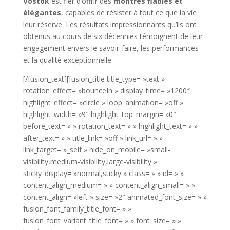
Vostok
est fier d’offrir des
montres fiables et
élégantes
, capables de résister à tout ce que la vie
leur réserve. Les résultats impressionnants qu’ils ont
obtenus au cours de six décennies témoignent de leur
engagement envers le savoir-faire, les performances
et la qualité exceptionnelle.
[/fusion_text][fusion_title title_type= »text »
rotation_effect= »bounceIn » display_time= »1200″
highlight_effect= »circle » loop_animation= »off »
highlight_width= »9″ highlight_top_margin= »0″
before_text= » » rotation_text= » » highlight_text= » »
after_text= » » title_link= »off » link_url= » »
link_target= »_self » hide_on_mobile= »small-
visibility,medium-visibility,large-visibility »
sticky_display= »normal,sticky » class= » » id= » »
content_align_medium= » » content_align_small= » »
content_align= »left » size= »2″ animated_font_size= » »
fusion_font_family_title_font= » »
fusion_font_variant_title_font= » » font_size= » »