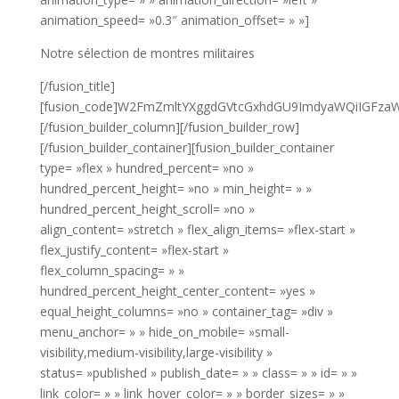
animation_speed= »0.3″ animation_offset= » »]
Notre sélection de montres militaires
[/fusion_title]
[fusion_code]W2FmZmltYXggdGVtcGxhdGU9ImdyaWQiIGF
[/fusion_builder_column][/fusion_builder_row]
[/fusion_builder_container][fusion_builder_container
type= »flex » hundred_percent= »no »
hundred_percent_height= »no » min_height= » »
hundred_percent_height_scroll= »no »
align_content= »stretch » flex_align_items= »flex-start »
flex_justify_content= »flex-start »
flex_column_spacing= » »
hundred_percent_height_center_content= »yes »
equal_height_columns= »no » container_tag= »div »
menu_anchor= » » hide_on_mobile= »small-
visibility,medium-visibility,large-visibility »
status= »published » publish_date= » » class= » » id= » »
link_color= » » link_hover_color= » » border_sizes= » »