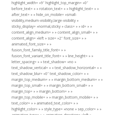
highlight_width= »9″ highlight_top_margin= »0″
before_text= » » rotation_text= » » highlight_text= » »
after_text= » » hide_on_mobile= »small-
visibility,medium-visibility,large-visibility »
sticky_display= »normal,sticky » class= » » id= » »
content_align_medium= » » content_align_small= » »
content_align= »left » size= »2″ font_size= » »
animated_font_size= » »
fusion_font_family_title_font= » »
fusion_font_variant_title_font= » » line_height= » »
letter_spacing= » » text_shadow= »no »
text_shadow_vertical= » » text_shadow_horizontal= » »
text_shadow_blur= »0″ text_shadow_color= » »
margin_top_medium= » » margin_bottom_medium= » »
margin_top_small= » » margin_bottom_small= » »
margin_top= » » margin_bottom= » »
margin_top_mobile= » » margin_bottom_mobile= » »
text_color= » » animated_text_color= » »
highlight_color= » » style_type= »none » sep_color= » »
animation_type= » » animation_direction= »left »