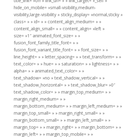
title_link= »off » link_url= » » link_target= »_self »
hide_on_mobile= »small-visibility,medium-
visibility,large-visibility » sticky_display= »normal,sticky »
class= » » id= » » content_align_medium= » »
content_align_small= » » content_align= »left »
size= »1″ animated_font_size= » »
fusion_font_family_title_font= » »
fusion_font_variant_title_font= » » font_size= » »
line_height= » » letter_spacing= » » text_transform= » »
text_color= » » hue= » » saturation= » » lightness= » »
alpha= » » animated_text_color= » »
text_shadow= »no » text_shadow_vertical= » »
text_shadow_horizontal= » » text_shadow_blur= »0″
text_shadow_color= » » margin_top_medium= » »
margin_right_medium= » »
margin_bottom_medium= » » margin_left_medium= » »
margin_top_small= » » margin_right_small= » »
margin_bottom_small= » » margin_left_small= » »
margin_top= » » margin_right= » » margin_bottom= » »
margin_left= » » margin_top_mobile= » »