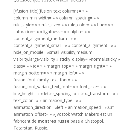
[/fusion_title][fusion_text columns= » »
column_min_width= » » column_spacing= » »
rule_style= » » rule_size= » » rule_color= » » hue= » »
saturation= » » lightness= » » alpha= » »
content_alignment_medium= » »
content_alignment_small= » » content_alignment= » »
hide_on_mobile= »small-visibility,medium-
visibility,large-visibility » sticky_display= »normal,sticky »
class= » » id= » » margin_top= » » margin_right= » »
margin_bottom= » » margin_left= » »
fusion_font_family_text_font= » »
fusion_font_variant_text_font= » » font_size= » »
line_height= » » letter_spacing= » » text_transform= » »
text_color= » » animation_type= » »
animation_direction= »left » animation_speed= »0.3″
animation_offset= » »]Vostok Watch Makers est un
fabricant de
montres russe
basé à Chistopol,
Tatarstan, Russie.