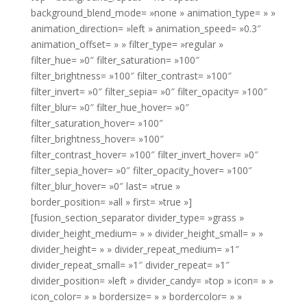
background_blend_mode= »none » animation_type= » »
animation_direction= »left » animation_speed= »0.3″
animation_offset= » » filter_type= »regular »
filter_hue= »0″ filter_saturation= »100″
filter_brightness= »100″ filter_contrast= »100″
filter_invert= »0″ filter_sepia= »0″ filter_opacity= »100″
filter_blur= »0″ filter_hue_hover= »0″
filter_saturation_hover= »100″
filter_brightness_hover= »100″
filter_contrast_hover= »100″ filter_invert_hover= »0″
filter_sepia_hover= »0″ filter_opacity_hover= »100″
filter_blur_hover= »0″ last= »true »
border_position= »all » first= »true »]
[fusion_section_separator divider_type= »grass »
divider_height_medium= » » divider_height_small= » »
divider_height= » » divider_repeat_medium= »1″
divider_repeat_small= »1″ divider_repeat= »1″
divider_position= »left » divider_candy= »top » icon= » »
icon_color= » » bordersize= » » bordercolor= » »