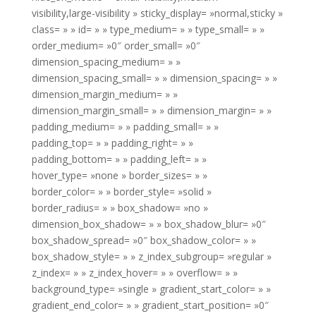
visibility,large-visibility » sticky_display= »normal,sticky »
class= » » id= » » type_medium= » » type_small= » »
order_medium= »0″ order_small= »0″
dimension_spacing_medium= » »
dimension_spacing_small= » » dimension_spacing= » »
dimension_margin_medium= » »
dimension_margin_small= » » dimension_margin= » »
padding_medium= » » padding_small= » »
padding_top= » » padding_right= » »
padding_bottom= » » padding_left= » »
hover_type= »none » border_sizes= » »
border_color= » » border_style= »solid »
border_radius= » » box_shadow= »no »
dimension_box_shadow= » » box_shadow_blur= »0″
box_shadow_spread= »0″ box_shadow_color= » »
box_shadow_style= » » z_index_subgroup= »regular »
z_index= » » z_index_hover= » » overflow= » »
background_type= »single » gradient_start_color= » »
gradient_end_color= » » gradient_start_position= »0″