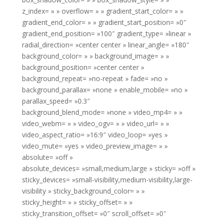
z_index= » » overflow= » » gradient_start_color= » »
gradient_end_color= » » gradient_start_position= »0″
gradient_end_position= »100″ gradient_type= »linear »
radial_direction= »center center » linear_angle= »180″
background_color= » » background_image= » »
background_position= »center center »
background_repeat= »no-repeat » fade= »no »
background_parallax= »none » enable_mobile= »no »
parallax_speed= »0.3″
background_blend_mode= »none » video_mp4= » »
video_webm= » » video_ogv= » » video_url= » »
video_aspect_ratio= »16:9″ video_loop= »yes »
video_mute= »yes » video_preview_image= » »
absolute= »off »
absolute_devices= »small,medium,large » sticky= »off »
sticky_devices= »small-visibility,medium-visibility,large-
visibility » sticky_background_color= » »
sticky_height= » » sticky_offset= » »
sticky_transition_offset= »0″ scroll_offset= »0″