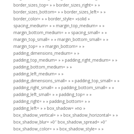
border_sizes_top= » » border_sizes_right= » »
border_sizes_bottom= » » border_sizes_left= » »
border_color= » » border_style= »solid »
spacing_medium= » » margin_top_medium= » »
margin_bottom_medium= » » spacing_small= » »
margin_top_small= » » margin_bottom_small= » »
margin_top= » » margin_bottom= » »
padding_dimensions_medium= » »
padding_top_medium= » » padding_right_medium= » »
padding_bottom_medium= » »
padding_left_medium= » »
padding_dimensions_small= » » padding_top_small= » »
padding_right_small= » » padding_bottom_small= » »
padding_left_small= » » padding_top= » »
padding_right= » » padding_bottom= » »
padding_left= » » box_shadow= »no »
box_shadow_vertical= » » box_shadow_horizontal= » »
box_shadow_blur= »0″ box_shadow_spread= »0″
box_shadow_color= » » box_shadow_style= » »