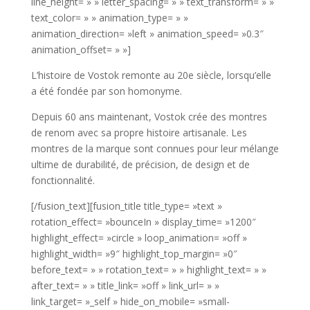
line_height= » » letter_spacing= » » text_transform= » »
text_color= » » animation_type= » »
animation_direction= »left » animation_speed= »0.3″
animation_offset= » »]
L’histoire de Vostok remonte au 20e siècle, lorsqu’elle
a été fondée par son homonyme.
Depuis 60 ans maintenant, Vostok crée des montres
de renom avec sa propre histoire artisanale. Les
montres de la marque sont connues pour leur mélange
ultime de durabilité, de précision, de design et de
fonctionnalité.
[/fusion_text][fusion_title title_type= »text »
rotation_effect= »bounceIn » display_time= »1200″
highlight_effect= »circle » loop_animation= »off »
highlight_width= »9″ highlight_top_margin= »0″
before_text= » » rotation_text= » » highlight_text= » »
after_text= » » title_link= »off » link_url= » »
link_target= »_self » hide_on_mobile= »small-