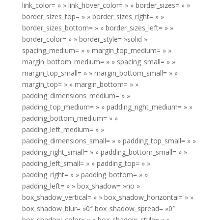
link_color= » » link_hover_color= » » border_sizes= » »
border_sizes_top= » » border_sizes_right= » »
border_sizes_bottom= » » border_sizes_left= » »
border_color= » » border_style= »solid »
spacing_medium= » » margin_top_medium= » »
margin_bottom_medium= » » spacing_small= » »
margin_top_small= » » margin_bottom_small= » »
margin_top= » » margin_bottom= » »
padding_dimensions_medium= » »
padding_top_medium= » » padding_right_medium= » »
padding_bottom_medium= » »
padding_left_medium= » »
padding_dimensions_small= » » padding_top_small= » »
padding_right_small= » » padding_bottom_small= » »
padding_left_small= » » padding_top= » »
padding_right= » » padding_bottom= » »
padding_left= » » box_shadow= »no »
box_shadow_vertical= » » box_shadow_horizontal= » »
box_shadow_blur= »0″ box_shadow_spread= »0″
box_shadow_color= » » box_shadow_style= » »