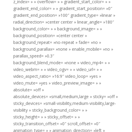
z_index= » » overflow= » » gradient_start_color= » »
gradient_end_color= » » gradient_start_position= »0″
gradient_end_position= »100″ gradient_type= »linear »
radial_direction= »center center » linear_angle= »180″
background_color= » » background_image= » »
background_position= »center center »
background_repeat= »no-repeat » fade= »no »
background_parallax= »none » enable_mobile= »no »
parallax_speed= »0.3″
background_blend_mode= »none » video_mp4= » »
video_webm= » » video_ogv= » » video_url= » »
video_aspect_ratio= »16:9″ video_loop= »yes »
video_mute= »yes » video_preview_image= » »
absolute= »off »
absolute_devices= »small,medium,large » sticky= »off »
sticky_devices= »small-visibility,medium-visibility,large-
visibility » sticky_background_color= » »
sticky_height= » » sticky_offset= » »
sticky_transition_offset= »0″ scroll_offset= »0″
animation_type= » » animation_direction= »left »