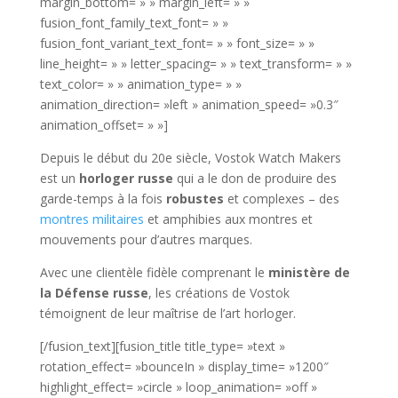
margin_bottom= » » margin_left= » »
fusion_font_family_text_font= » »
fusion_font_variant_text_font= » » font_size= » »
line_height= » » letter_spacing= » » text_transform= » »
text_color= » » animation_type= » »
animation_direction= »left » animation_speed= »0.3″
animation_offset= » »]
Depuis le début du 20e siècle, Vostok Watch Makers
est un
horloger russe
qui a le don de produire des
garde-temps à la fois
robustes
et complexes – des
montres militaires
et amphibies aux montres et
mouvements pour d’autres marques.
Avec une clientèle fidèle comprenant le
ministère de
la Défense russe
, les créations de Vostok
témoignent de leur maîtrise de l’art horloger.
[/fusion_text][fusion_title title_type= »text »
rotation_effect= »bounceIn » display_time= »1200″
highlight_effect= »circle » loop_animation= »off »