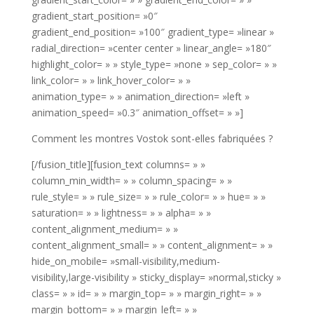
gradient_start_position= »0″
gradient_end_position= »100″ gradient_type= »linear »
radial_direction= »center center » linear_angle= »180″
highlight_color= » » style_type= »none » sep_color= » »
link_color= » » link_hover_color= » »
animation_type= » » animation_direction= »left »
animation_speed= »0.3″ animation_offset= » »]
Comment les montres Vostok sont-elles fabriquées ?
[/fusion_title][fusion_text columns= » »
column_min_width= » » column_spacing= » »
rule_style= » » rule_size= » » rule_color= » » hue= » »
saturation= » » lightness= » » alpha= » »
content_alignment_medium= » »
content_alignment_small= » » content_alignment= » »
hide_on_mobile= »small-visibility,medium-
visibility,large-visibility » sticky_display= »normal,sticky »
class= » » id= » » margin_top= » » margin_right= » »
margin_bottom= » » margin_left= » »