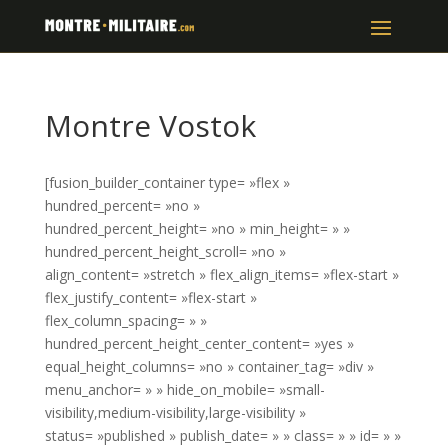
Montre Vostok
[fusion_builder_container type= »flex »
hundred_percent= »no »
hundred_percent_height= »no » min_height= » »
hundred_percent_height_scroll= »no »
align_content= »stretch » flex_align_items= »flex-start »
flex_justify_content= »flex-start »
flex_column_spacing= » »
hundred_percent_height_center_content= »yes »
equal_height_columns= »no » container_tag= »div »
menu_anchor= » » hide_on_mobile= »small-
visibility,medium-visibility,large-visibility »
status= »published » publish_date= » » class= » » id= » »