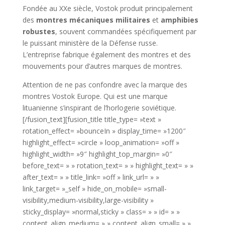
Fondée au XXe siècle, Vostok produit principalement
des
montres mécaniques militaires
et
amphibies
robustes
, souvent commandées spécifiquement par
le puissant ministère de la Défense russe.
L’entreprise fabrique également des montres et des
mouvements pour d’autres marques de montres.
Attention de ne pas confondre avec la marque des
montres Vostok Europe. Qui est une marque
lituanienne s’inspirant de l’horlogerie soviétique.
[/fusion_text][fusion_title title_type= »text »
rotation_effect= »bounceIn » display_time= »1200″
highlight_effect= »circle » loop_animation= »off »
highlight_width= »9″ highlight_top_margin= »0″
before_text= » » rotation_text= » » highlight_text= » »
after_text= » » title_link= »off » link_url= » »
link_target= »_self » hide_on_mobile= »small-
visibility,medium-visibility,large-visibility »
sticky_display= »normal,sticky » class= » » id= » »
content_align_medium= » » content_align_small= » »