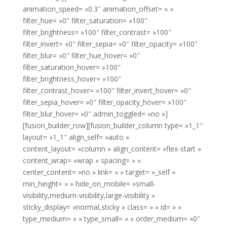
animation_speed= »0.3″ animation_offset= » »
filter_hue= »0″ filter_saturation= »100″
filter_brightness= »100″ filter_contrast= »100″
filter_invert= »0″ filter_sepia= »0″ filter_opacity= »100″
filter_blur= »0″ filter_hue_hover= »0″
filter_saturation_hover= »100″
filter_brightness_hover= »100″
filter_contrast_hover= »100″ filter_invert_hover= »0″
filter_sepia_hover= »0″ filter_opacity_hover= »100″
filter_blur_hover= »0″ admin_toggled= »no »]
[fusion_builder_row][fusion_builder_column type= »1_1″
layout= »1_1″ align_self= »auto »
content_layout= »column » align_content= »flex-start »
content_wrap= »wrap » spacing= » »
center_content= »no » link= » » target= »_self »
min_height= » » hide_on_mobile= »small-
visibility,medium-visibility,large-visibility »
sticky_display= »normal,sticky » class= » » id= » »
type_medium= » » type_small= » » order_medium= »0″