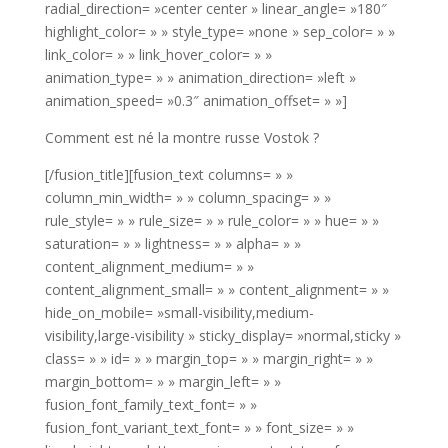
radial_direction= »center center » linear_angle= »180″
highlight_color= » » style_type= »none » sep_color= » »
link_color= » » link_hover_color= » »
animation_type= » » animation_direction= »left »
animation_speed= »0.3″ animation_offset= » »]
Comment est né la montre russe Vostok ?
[/fusion_title][fusion_text columns= » »
column_min_width= » » column_spacing= » »
rule_style= » » rule_size= » » rule_color= » » hue= » »
saturation= » » lightness= » » alpha= » »
content_alignment_medium= » »
content_alignment_small= » » content_alignment= » »
hide_on_mobile= »small-visibility,medium-
visibility,large-visibility » sticky_display= »normal,sticky »
class= » » id= » » margin_top= » » margin_right= » »
margin_bottom= » » margin_left= » »
fusion_font_family_text_font= » »
fusion_font_variant_text_font= » » font_size= » »