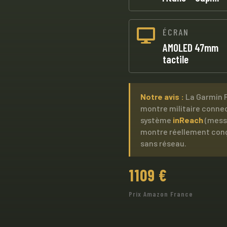
ÉCRAN

AMOLED 47mm
tactile
Notre avis :
La Garmin Fe
montre militaire connec
système
inReach
(messa
montre réellement conçu
sans réseau.
1109 €
Prix Amazon France