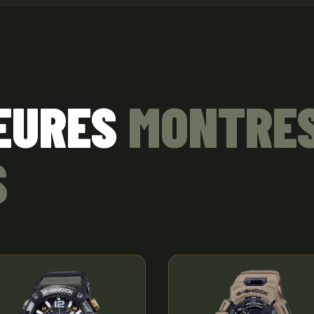
EURES
MONTRE
S