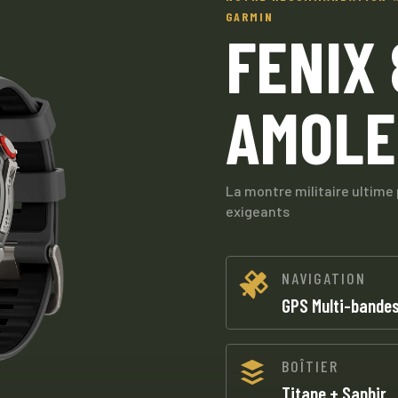
GARMIN
FENIX 
AMOLE
La montre militaire ultime 
exigeants
NAVIGATION

GPS Multi-bande
BOÎTIER

Titane + Saphir