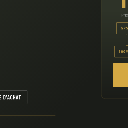
Pri
GPS
100
E D'ACHAT