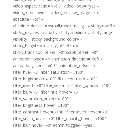
video_aspect_ratio= »16:9″ video_loop= »yes »
video_mute= »yes » video_preview_image= » »
absolute= »off »
absolute_devices= »small,medium,large » sticky= »off »
sticky_devices= »small-visibility,medium-visibility,large-
visibility » sticky_background_color= » »
sticky_height= » » sticky_offset= » »
sticky_transition_offset= »0″ scroll_offset= »0″
animation_type= » » animation_direction= »left »
animation_speed= »0.3″ animation_offset= » »
filter_hue= »0″ filter_saturation= »100″
filter_brightness= »100″ filter_contrast= »100″
filter_invert= »0″ filter_sepia= »0″ filter_opacity= »100″
filter_blur= »0″ filter_hue_hover= »0″
filter_saturation_hover= »100″
filter_brightness_hover= »100″
filter_contrast_hover= »100″ filter_invert_hover= »0″
filter_sepia_hover= »0″ filter_opacity_hover= »100″
filter_blur_hover= »0″ admin_toggled= »yes »