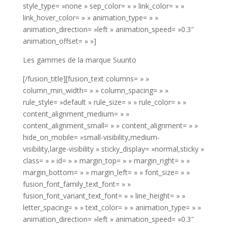
style_type= »none » sep_color= » » link_color= » »
link_hover_color= » » animation_type= » »
animation_direction= »left » animation_speed= »0.3″
animation_offset= » »]
Les gammes de la marque Suunto
[/fusion_title][fusion_text columns= » »
column_min_width= » » column_spacing= » »
rule_style= »default » rule_size= » » rule_color= » »
content_alignment_medium= » »
content_alignment_small= » » content_alignment= » »
hide_on_mobile= »small-visibility,medium-
visibility,large-visibility » sticky_display= »normal,sticky »
class= » » id= » » margin_top= » » margin_right= » »
margin_bottom= » » margin_left= » » font_size= » »
fusion_font_family_text_font= » »
fusion_font_variant_text_font= » » line_height= » »
letter_spacing= » » text_color= » » animation_type= » »
animation_direction= »left » animation_speed= »0.3″