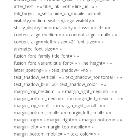
after_text= » » title_link= »off » link_url= » »
link_target= »_self » hide_on_mobile= »small-
visibility,medium-visibility,large-visibility »
sticky_display= »normal,sticky » class= » » id= » »
content_align_medium= » » content_align_small= » »
content_align= »left » size= »2″ font_size= » »
animated_font_size= » »
fusion_font_family_title_font= » »
fusion_font_variant_title_font= » » line_height= » »
letter_spacing= » » text_shadow= »no »
text_shadow_vertical= » » text_shadow_horizontal= » »
text_shadow_blur= »0″ text_shadow_color= » »
margin_top_medium= » » margin_right_medium= » »
margin_bottom_medium= » » margin_left_medium= » »
margin_top_small= » » margin_right_small= » »
margin_bottom_small= » » margin_left_small= » »
margin_top= » » margin_right= » » margin_bottom= » »
margin_left= » » margin_top_mobile= » »
margin_bottom_mobile= » » text_color= » »