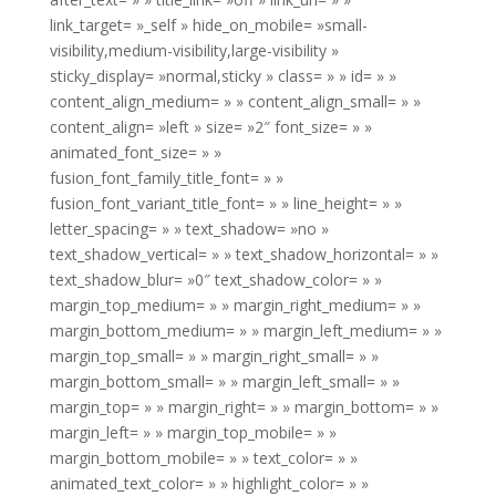
link_target= »_self » hide_on_mobile= »small-
visibility,medium-visibility,large-visibility »
sticky_display= »normal,sticky » class= » » id= » »
content_align_medium= » » content_align_small= » »
content_align= »left » size= »2″ font_size= » »
animated_font_size= » »
fusion_font_family_title_font= » »
fusion_font_variant_title_font= » » line_height= » »
letter_spacing= » » text_shadow= »no »
text_shadow_vertical= » » text_shadow_horizontal= » »
text_shadow_blur= »0″ text_shadow_color= » »
margin_top_medium= » » margin_right_medium= » »
margin_bottom_medium= » » margin_left_medium= » »
margin_top_small= » » margin_right_small= » »
margin_bottom_small= » » margin_left_small= » »
margin_top= » » margin_right= » » margin_bottom= » »
margin_left= » » margin_top_mobile= » »
margin_bottom_mobile= » » text_color= » »
animated_text_color= » » highlight_color= » »