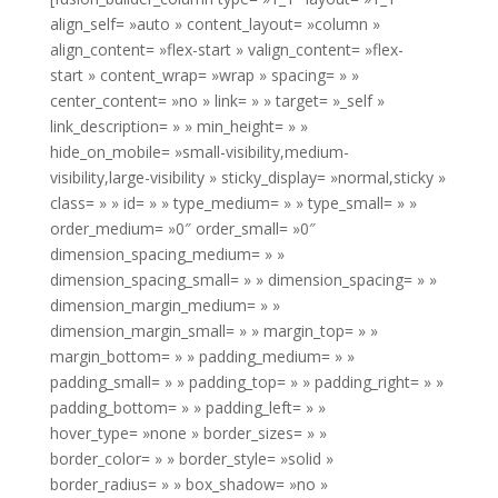
align_self= »auto » content_layout= »column »
align_content= »flex-start » valign_content= »flex-
start » content_wrap= »wrap » spacing= » »
center_content= »no » link= » » target= »_self »
link_description= » » min_height= » »
hide_on_mobile= »small-visibility,medium-
visibility,large-visibility » sticky_display= »normal,sticky »
class= » » id= » » type_medium= » » type_small= » »
order_medium= »0″ order_small= »0″
dimension_spacing_medium= » »
dimension_spacing_small= » » dimension_spacing= » »
dimension_margin_medium= » »
dimension_margin_small= » » margin_top= » »
margin_bottom= » » padding_medium= » »
padding_small= » » padding_top= » » padding_right= » »
padding_bottom= » » padding_left= » »
hover_type= »none » border_sizes= » »
border_color= » » border_style= »solid »
border_radius= » » box_shadow= »no »