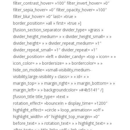
filter_contrast_hover= »100″ filter_invert_hover= »0″
filter_sepia_hover= »0″ filter_opacity_hover= »100″
filter_blur_hover= »0″ last= »true »
border_position= »all » first= »true »]
[fusion_section_separator divider_type= »grass »
divider_height_medium= » » divider_height_small= » »
divider_height= » » divider_repeat_medium= »1″
divider_repeat_small= »1″ divider_repeat= »1″
divider_position= »left » divider_candy= »top » icon= » »
icon_color= » » bordersize= » » bordercolor= » »
hide_on_mobile= »small-visibility,medium-
visibility,large-visibility » class= » » id= » »
margin_top= » » margin_right= » » margin_bottom= » »
margin_left= » » backgroundcolor= »#4b5141″ /]
[fusion_title title_type= »text »
rotation_effect= »bounceIn » display_time= »1200″
highlight_effect= »circle » loop_animation= »off »
highlight_width= »9″ highlight_top_margin= »0″
before_text= » » rotation_text= » » highlight_text= » »
after_text= » » title_link= »off » link_url= » »