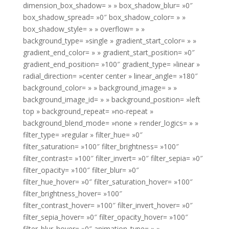
dimension_box_shadow= » » box_shadow_blur= »0″
box_shadow_spread= »0″ box_shadow_color= » »
box_shadow_style= » » overflow= » »
background_type= »single » gradient_start_color= » »
gradient_end_color= » » gradient_start_position= »0″
gradient_end_position= »100″ gradient_type= »linear »
radial_direction= »center center » linear_angle= »180″
background_color= » » background_image= » »
background_image_id= » » background_position= »left
top » background_repeat= »no-repeat »
background_blend_mode= »none » render_logics= » »
filter_type= »regular » filter_hue= »0″
filter_saturation= »100″ filter_brightness= »100″
filter_contrast= »100″ filter_invert= »0″ filter_sepia= »0″
filter_opacity= »100″ filter_blur= »0″
filter_hue_hover= »0″ filter_saturation_hover= »100″
filter_brightness_hover= »100″
filter_contrast_hover= »100″ filter_invert_hover= »0″
filter_sepia_hover= »0″ filter_opacity_hover= »100″
filter_blur_hover= »0″ animation_type= » »