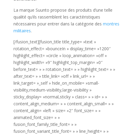
La marque Suunto propose des produits d’une telle
qualité qu’ils rassemblent les caractéristiques
nécessaires pour entrer dans la catégorie des
montres
militaires
.
[/fusion_text][fusion_title title_type= »text »
rotation_effect= »bounceIn » display_time= »1200″
highlight_effect= »circle » loop_animation= »off »
highlight_width= »9″ highlight_top_margin= »0″
before_text= » » rotation_text= » » highlight_text= » »
after_text= » » title_link= »off » link_url= » »
link_target= »_self » hide_on_mobile= »small-
visibility,medium-visibility,large-visibility »
sticky_display= »normal,sticky » class= » » id= » »
content_align_medium= » » content_align_small= » »
content_align= »left » size= »2″ font_size= » »
animated_font_size= » »
fusion_font_family_title_font= » »
fusion_font_variant_title_font= » » line_height= » »