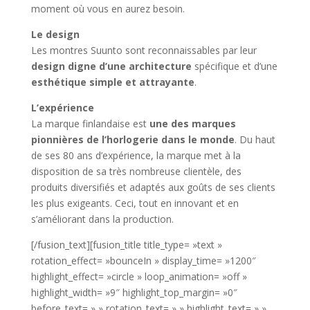
moment où vous en aurez besoin.
Le design
Les montres Suunto sont reconnaissables par leur
design digne d’une architecture
spécifique et d’une
esthétique simple et attrayante
.
L’expérience
La marque finlandaise est
une des marques
pionnières de l’horlogerie dans le monde
. Du haut
de ses 80 ans d’expérience, la marque met à la
disposition de sa très nombreuse clientèle, des
produits diversifiés et adaptés aux goûts de ses clients
les plus exigeants. Ceci, tout en innovant et en
s’améliorant dans la production.
[/fusion_text][fusion_title title_type= »text »
rotation_effect= »bounceIn » display_time= »1200″
highlight_effect= »circle » loop_animation= »off »
highlight_width= »9″ highlight_top_margin= »0″
before_text= » » rotation_text= » » highlight_text= » »