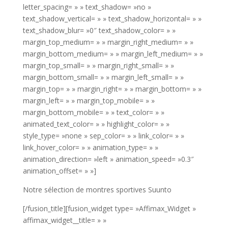
letter_spacing= » » text_shadow= »no »
text_shadow_vertical= » » text_shadow_horizontal= » »
text_shadow_blur= »0″ text_shadow_color= » »
margin_top_medium= » » margin_right_medium= » »
margin_bottom_medium= » » margin_left_medium= » »
margin_top_small= » » margin_right_small= » »
margin_bottom_small= » » margin_left_small= » »
margin_top= » » margin_right= » » margin_bottom= » »
margin_left= » » margin_top_mobile= » »
margin_bottom_mobile= » » text_color= » »
animated_text_color= » » highlight_color= » »
style_type= »none » sep_color= » » link_color= » »
link_hover_color= » » animation_type= » »
animation_direction= »left » animation_speed= »0.3″
animation_offset= » »]
Notre sélection de montres sportives Suunto
[/fusion_title][fusion_widget type= »Affimax_Widget »
affimax_widget__title= » »