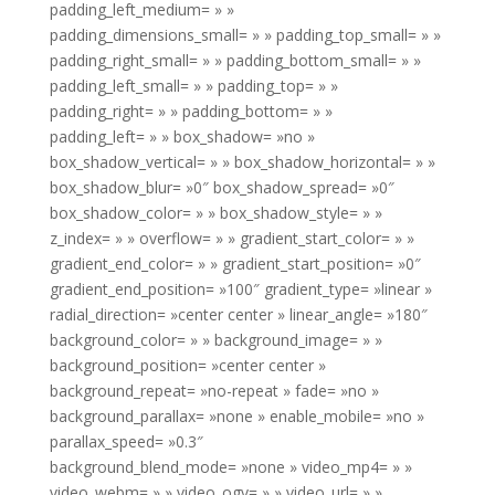
padding_left_medium= » »
padding_dimensions_small= » » padding_top_small= » »
padding_right_small= » » padding_bottom_small= » »
padding_left_small= » » padding_top= » »
padding_right= » » padding_bottom= » »
padding_left= » » box_shadow= »no »
box_shadow_vertical= » » box_shadow_horizontal= » »
box_shadow_blur= »0″ box_shadow_spread= »0″
box_shadow_color= » » box_shadow_style= » »
z_index= » » overflow= » » gradient_start_color= » »
gradient_end_color= » » gradient_start_position= »0″
gradient_end_position= »100″ gradient_type= »linear »
radial_direction= »center center » linear_angle= »180″
background_color= » » background_image= » »
background_position= »center center »
background_repeat= »no-repeat » fade= »no »
background_parallax= »none » enable_mobile= »no »
parallax_speed= »0.3″
background_blend_mode= »none » video_mp4= » »
video_webm= » » video_ogv= » » video_url= » »