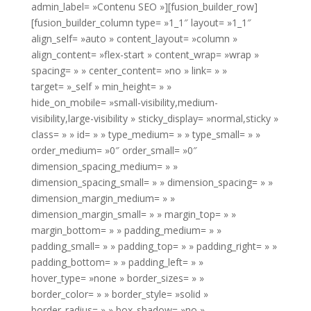
admin_label= »Contenu SEO »][fusion_builder_row]
[fusion_builder_column type= »1_1″ layout= »1_1″
align_self= »auto » content_layout= »column »
align_content= »flex-start » content_wrap= »wrap »
spacing= » » center_content= »no » link= » »
target= »_self » min_height= » »
hide_on_mobile= »small-visibility,medium-
visibility,large-visibility » sticky_display= »normal,sticky »
class= » » id= » » type_medium= » » type_small= » »
order_medium= »0″ order_small= »0″
dimension_spacing_medium= » »
dimension_spacing_small= » » dimension_spacing= » »
dimension_margin_medium= » »
dimension_margin_small= » » margin_top= » »
margin_bottom= » » padding_medium= » »
padding_small= » » padding_top= » » padding_right= » »
padding_bottom= » » padding_left= » »
hover_type= »none » border_sizes= » »
border_color= » » border_style= »solid »
border_radius= » » box_shadow= »no »