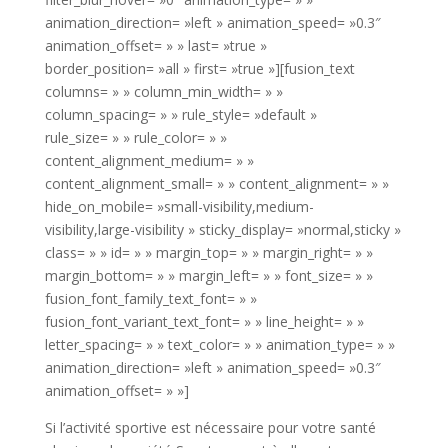
animation_direction= »left » animation_speed= »0.3″
animation_offset= » » last= »true »
border_position= »all » first= »true »][fusion_text
columns= » » column_min_width= » »
column_spacing= » » rule_style= »default »
rule_size= » » rule_color= » »
content_alignment_medium= » »
content_alignment_small= » » content_alignment= » »
hide_on_mobile= »small-visibility,medium-
visibility,large-visibility » sticky_display= »normal,sticky »
class= » » id= » » margin_top= » » margin_right= » »
margin_bottom= » » margin_left= » » font_size= » »
fusion_font_family_text_font= » »
fusion_font_variant_text_font= » » line_height= » »
letter_spacing= » » text_color= » » animation_type= » »
animation_direction= »left » animation_speed= »0.3″
animation_offset= » »]
Si l’activité sportive est nécessaire pour votre santé