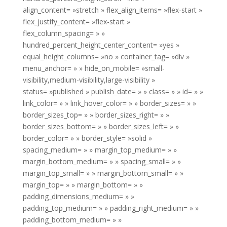
align_content= »stretch » flex_align_items= »flex-start »
flex_justify_content= »flex-start »
flex_column_spacing= » »
hundred_percent_height_center_content= »yes »
equal_height_columns= »no » container_tag= »div »
menu_anchor= » » hide_on_mobile= »small-
visibility,medium-visibility,large-visibility »
status= »published » publish_date= » » class= » » id= » »
link_color= » » link_hover_color= » » border_sizes= » »
border_sizes_top= » » border_sizes_right= » »
border_sizes_bottom= » » border_sizes_left= » »
border_color= » » border_style= »solid »
spacing_medium= » » margin_top_medium= » »
margin_bottom_medium= » » spacing_small= » »
margin_top_small= » » margin_bottom_small= » »
margin_top= » » margin_bottom= » »
padding_dimensions_medium= » »
padding_top_medium= » » padding_right_medium= » »
padding_bottom_medium= » »