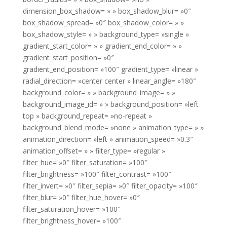
dimension_box_shadow= » » box_shadow_blur= »0″
box_shadow_spread= »0″ box_shadow_color= » »
box_shadow_style= » » background_type= »single »
gradient_start_color= » » gradient_end_color= » »
gradient_start_position= »0″
gradient_end_position= »100″ gradient_type= »linear »
radial_direction= »center center » linear_angle= »180″
background_color= » » background_image= » »
background_image_id= » » background_position= »left
top » background_repeat= »no-repeat »
background_blend_mode= »none » animation_type= » »
animation_direction= »left » animation_speed= »0.3″
animation_offset= » » filter_type= »regular »
filter_hue= »0″ filter_saturation= »100″
filter_brightness= »100″ filter_contrast= »100″
filter_invert= »0″ filter_sepia= »0″ filter_opacity= »100″
filter_blur= »0″ filter_hue_hover= »0″
filter_saturation_hover= »100″
filter_brightness_hover= »100″