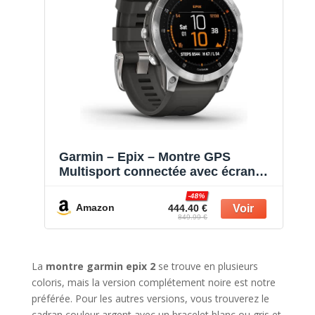
Garmin – Epix – Montre GPS
Multisport connectée avec écran
AMOLED – Acier, Silver avec
-48%
bracelet gris – Boitier 47 mm
Amazon
444.40 €
849.99 €
La
montre garmin epix 2
se trouve en plusieurs
coloris, mais la version complétement noire est notre
préférée. Pour les autres versions, vous trouverez le
cadran couleur argent avec un bracelet blanc ou gris et