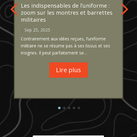
Les indispensables de l’uniforme :
zoom sur les montres et barrettes
militaires
|
Sep 25, 2025
Contrairement aux idées reçues, l’uniforme
militaire ne se résume pas à ses tissus et ses
insignes. Il peut parfaitement se…
Lire plus