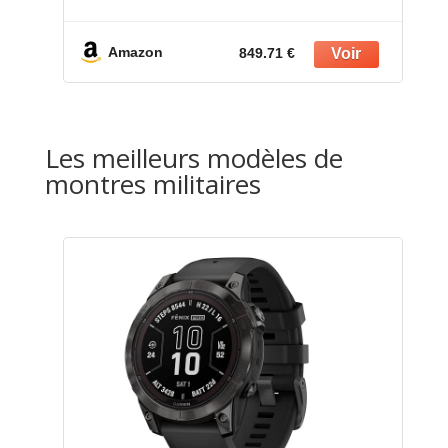
avec Technologie inReach intégrée
- Sapphire, Titane, Titanium avec
Bracelet Graphite - Boîtier 47mm
Amazon
849.71 €
Les meilleurs modèles de
montres militaires