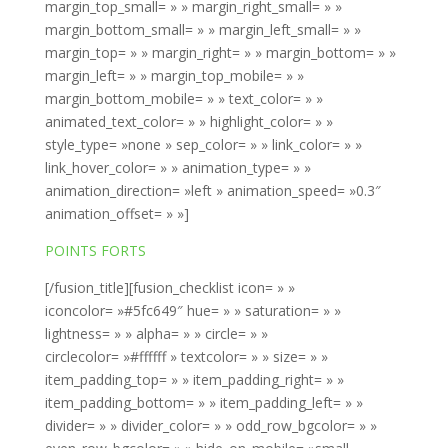
POINTS FORTS
[/fusion_title][fusion_checklist icon= » »
iconcolor= »#5fc649″ hue= » » saturation= » »
lightness= » » alpha= » » circle= » »
circlecolor= »#ffffff » textcolor= » » size= » »
item_padding_top= » » item_padding_right= » »
item_padding_bottom= » » item_padding_left= » »
divider= » » divider_color= » » odd_row_bgcolor= » »