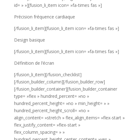
id= » »][fusion_li_item icon= »fa-times fas »]
Précision fréquence cardiaque
[/fusion_li_item][fusion_li_item icon= »fa-times fas »]
Design basique
[/fusion_li_item][fusion_li_item icon= »fa-times fas »]
Définition de l’écran
[/fusion_li_item][/fusion_checklist]
[/fusion_builder_column][/fusion_builder_row]
[/fusion_builder_container][fusion_builder_container
type= »flex » hundred_percent= »no »
hundred_percent_height= »no » min_height= » »
hundred_percent_height_scroll= »no »
align_content= »stretch » flex_align_items= »flex-start »
flex_justify_content= »flex-start »
flex_column_spacing= » »
hundred_percent_height_center_content= »yes »