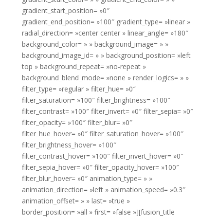
gradient_start_position= »0″
gradient_end_position= »100″ gradient_type= »linear »
radial_direction= »center center » linear_angle= »180″
background_color= » » background_image= » »
background_image_id= » » background_position= »left
top » background_repeat= »no-repeat »
background_blend_mode= »none » render_logics= » »
filter_type= »regular » filter_hue= »0″
filter_saturation= »100″ filter_brightness= »100″
filter_contrast= »100″ filter_invert= »0″ filter_sepia= »0″
filter_opacity= »100″ filter_blur= »0″
filter_hue_hover= »0″ filter_saturation_hover= »100″
filter_brightness_hover= »100″
filter_contrast_hover= »100″ filter_invert_hover= »0″
filter_sepia_hover= »0″ filter_opacity_hover= »100″
filter_blur_hover= »0″ animation_type= » »
animation_direction= »left » animation_speed= »0.3″
animation_offset= » » last= »true »
border_position= »all » first= »false »][fusion_title