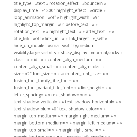
title_type= »text » rotation_effect= »bounceIn »
display_time= »1200″ highlight_effect= »circle »
loop_animation= »off » highlight_width= »9″
highlight_top_margin= »0″ before_text= » »
rotation_text= » » highlight_text= » » after_text= » »
title_link= »off » link_url= » » link_target= »_self »
hide_on_mobile= »small-visibility,medium-
visibility,large-visibility » sticky_display= »normal,sticky »
class= » » id= » » content_align_medium= » »
content_align_small= » » content_align= »left »
size= »2″ font_size= » » animated_font_size= » »
fusion_font_family_title_font= » »
fusion_font_variant_title_font= » » line_height= » »
letter_spacing= » » text_shadow= »no »
text_shadow_vertical= » » text_shadow_horizontal= » »
text_shadow_blur= »0″ text_shadow_color= » »
margin_top_medium= » » margin_right_medium= » »
margin_bottom_medium= » » margin_left_medium= » »
margin_top_small= » » margin_right_small= » »
margin_bottom_small= » » margin_left_small= » »