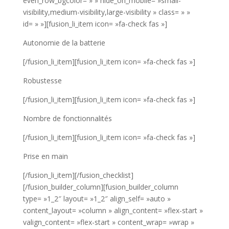
even_row_bgcolor= » » hide_on_mobile= »small-
visibility,medium-visibility,large-visibility » class= » »
id= » »][fusion_li_item icon= »fa-check fas »]
Autonomie de la batterie
[/fusion_li_item][fusion_li_item icon= »fa-check fas »]
Robustesse
[/fusion_li_item][fusion_li_item icon= »fa-check fas »]
Nombre de fonctionnalités
[/fusion_li_item][fusion_li_item icon= »fa-check fas »]
Prise en main
[/fusion_li_item][/fusion_checklist]
[/fusion_builder_column][fusion_builder_column
type= »1_2″ layout= »1_2″ align_self= »auto »
content_layout= »column » align_content= »flex-start »
valign_content= »flex-start » content_wrap= »wrap »