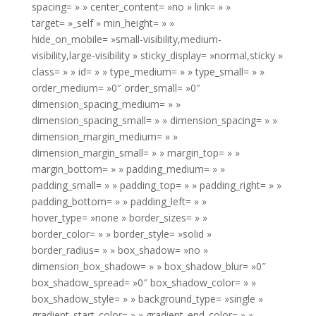
spacing= » » center_content= »no » link= » »
target= »_self » min_height= » »
hide_on_mobile= »small-visibility,medium-
visibility,large-visibility » sticky_display= »normal,sticky »
class= » » id= » » type_medium= » » type_small= » »
order_medium= »0″ order_small= »0″
dimension_spacing_medium= » »
dimension_spacing_small= » » dimension_spacing= » »
dimension_margin_medium= » »
dimension_margin_small= » » margin_top= » »
margin_bottom= » » padding_medium= » »
padding_small= » » padding_top= » » padding_right= » »
padding_bottom= » » padding_left= » »
hover_type= »none » border_sizes= » »
border_color= » » border_style= »solid »
border_radius= » » box_shadow= »no »
dimension_box_shadow= » » box_shadow_blur= »0″
box_shadow_spread= »0″ box_shadow_color= » »
box_shadow_style= » » background_type= »single »
gradient_start_color= » » gradient_end_color= » »