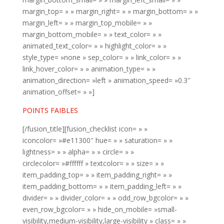
margin_top= » » margin_right= » » margin_bottom= » »
margin_left= » » margin_top_mobile= » »
margin_bottom_mobile= » » text_color= » »
animated_text_color= » » highlight_color= » »
style_type= »none » sep_color= » » link_color= » »
link_hover_color= » » animation_type= » »
animation_direction= »left » animation_speed= »0.3″
animation_offset= » »]
POINTS FAIBLES
[/fusion_title][fusion_checklist icon= » »
iconcolor= »#e11300″ hue= » » saturation= » »
lightness= » » alpha= » » circle= » »
circlecolor= »#ffffff » textcolor= » » size= » »
item_padding_top= » » item_padding_right= » »
item_padding_bottom= » » item_padding_left= » »
divider= » » divider_color= » » odd_row_bgcolor= » »
even_row_bgcolor= » » hide_on_mobile= »small-
visibility,medium-visibility,large-visibility » class= » »